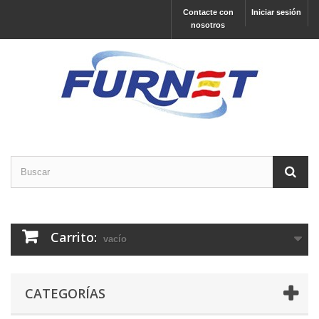
Contacte con
Iniciar sesión
nosotros
Carrito:
vacío
CATEGORÍAS