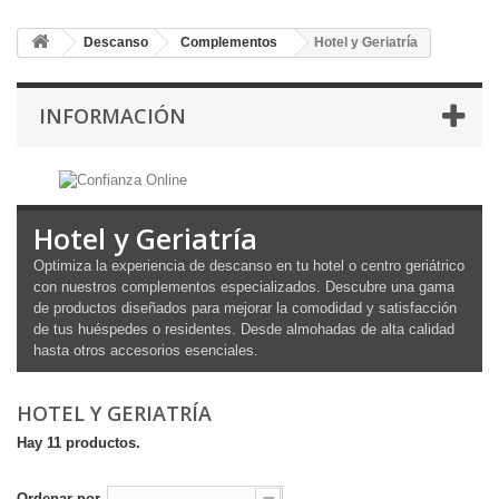
Descanso
Complementos
Hotel y Geriatría
INFORMACIÓN
Hotel y Geriatría
Optimiza la experiencia de descanso en tu hotel o centro geriátrico
con nuestros complementos especializados. Descubre una gama
de productos diseñados para mejorar la comodidad y satisfacción
de tus huéspedes o residentes. Desde almohadas de alta calidad
hasta otros accesorios esenciales.
HOTEL Y GERIATRÍA
Hay 11 productos.
Ordenar por