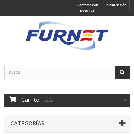
Contacte con
Iniciar sesión
nosotros
Carrito:
vacío
CATEGORÍAS