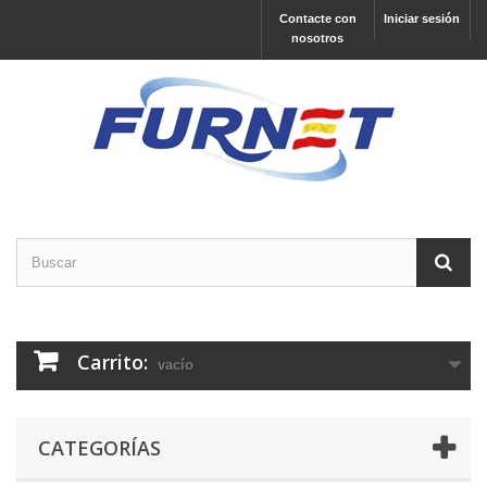
Contacte con
Iniciar sesión
nosotros
Carrito:
vacío
CATEGORÍAS