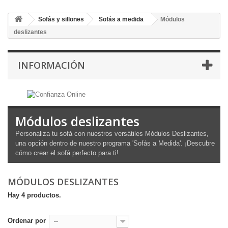
Sofás y sillones
Sofás a medida
Módulos
deslizantes
INFORMACIÓN
Módulos deslizantes
Personaliza tu sofá con nuestros versátiles Módulos Deslizantes,
una opción dentro de nuestro programa 'Sofás a Medida'. ¡Descubre
cómo crear el sofá perfecto para ti!
MÓDULOS DESLIZANTES
Hay 4 productos.
Ordenar por
--