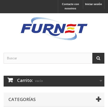
Contacte con
Iniciar sesión
nosotros
Carrito:
vacío
CATEGORÍAS