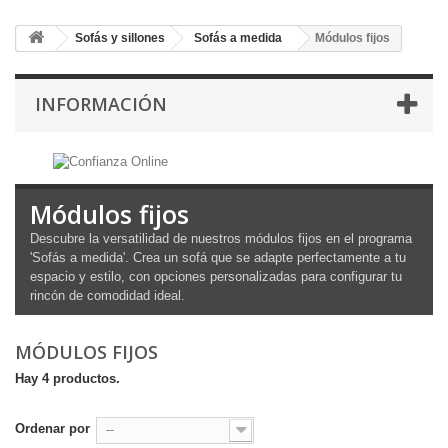
Sofás y sillones
Sofás a medida
Módulos fijos
INFORMACIÓN
Módulos fijos
Descubre la versatilidad de nuestros módulos fijos en el programa
'Sofás a medida'. Crea un sofá que se adapte perfectamente a tu
espacio y estilo, con opciones personalizadas para configurar tu
rincón de comodidad ideal.
MÓDULOS FIJOS
Hay 4 productos.
Ordenar por
--