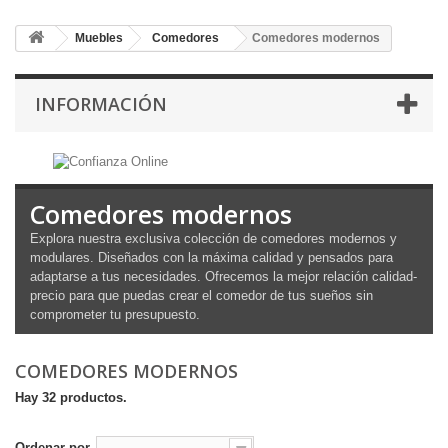
Muebles
Comedores
Comedores modernos
INFORMACIÓN
Comedores modernos
Explora nuestra exclusiva colección de comedores modernos y
modulares. Diseñados con la máxima calidad y pensados para
adaptarse a tus necesidades. Ofrecemos la mejor relación calidad-
precio para que puedas crear el comedor de tus sueños sin
comprometer tu presupuesto.
COMEDORES MODERNOS
Hay 32 productos.
Ordenar por