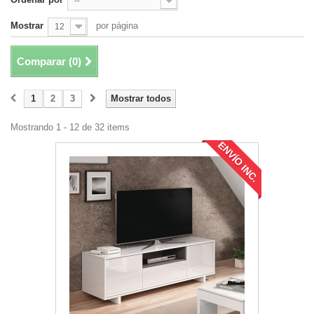
--
Mostrar
por página
12
Comparar (
0
)
1
2
3
Mostrar todos
Mostrando 1 - 12 de 32 items
ENVÍO INC.