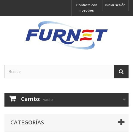
Contacte con
Iniciar sesión
nosotros
Carrito:
vacío
CATEGORÍAS