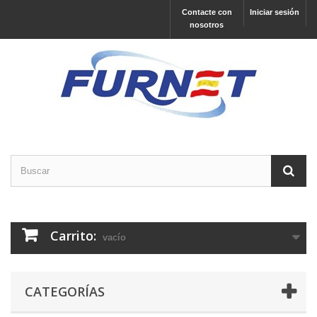
Contacte con
Iniciar sesión
nosotros
Carrito:
vacío
CATEGORÍAS