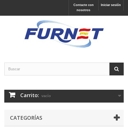
Contacte con
Iniciar sesión
nosotros
Carrito:
vacío
CATEGORÍAS