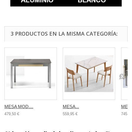
3 PRODUCTOS EN LA MISMA CATEGORÍA:
MESA MOD....
MESA...
MESA
479,50 €
559,95 €
745,9