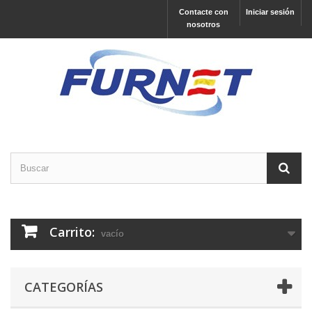
Contacte con
Iniciar sesión
nosotros
Carrito:
vacío
CATEGORÍAS