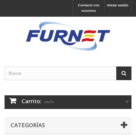
Contacte con
Iniciar sesión
nosotros
Carrito:
vacío
CATEGORÍAS