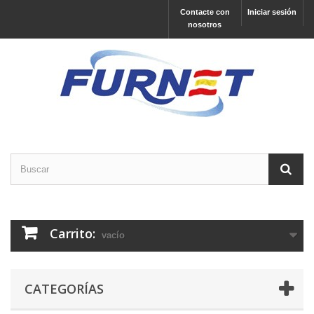
Contacte con
Iniciar sesión
nosotros
Carrito:
vacío
CATEGORÍAS