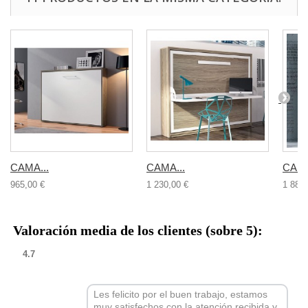
CAMA...
CAMA...
CAMA
965,00 €
1 230,00 €
1 885,
Valoración media de los clientes (sobre 5):
4.7
Les felicito por el buen trabajo, estamos
muy satisfechos con la atención recibida y