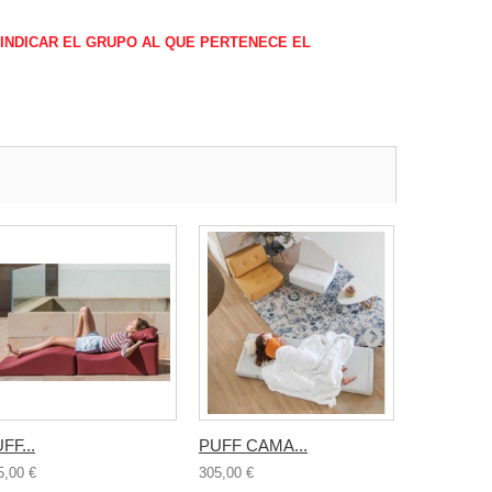
 INDICAR EL GRUPO AL QUE PERTENECE EL
JUEGO DE
139,95 €
FF...
PUFF CAMA...
5,00 €
305,00 €