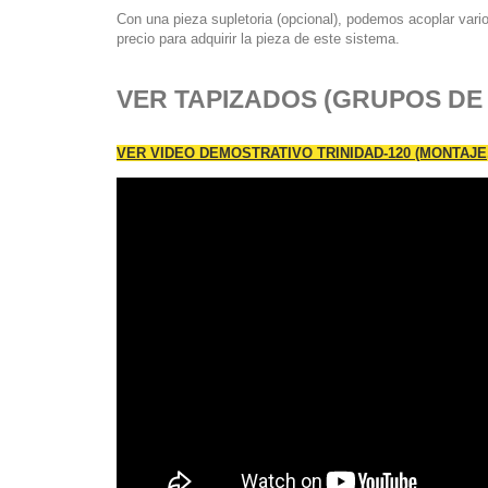
Con una pieza supletoria (opcional), podemos acoplar vari
precio para adquirir la pieza de este sistema.
VER TAPIZADOS (GRUPOS DE 
VER VIDEO DEMOSTRATIVO TRINIDAD-120 (MONTAJE,