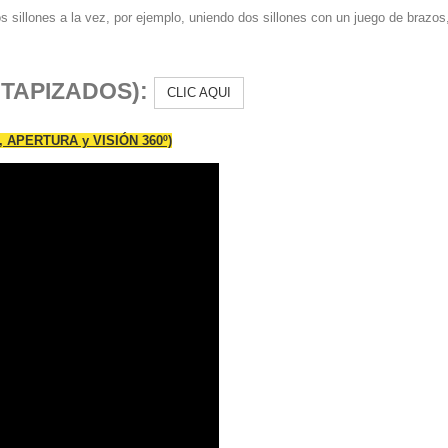
os sillones a la vez, por ejemplo, uniendo dos sillones con un juego de bra
TAPIZADOS):
CLIC AQUI
 APERTURA y VISIÓN 360º)