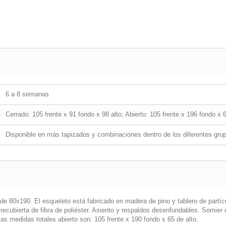
6 a 8 semanas
Cerrado: 105 frente x 91 fondo x 98 alto; Abierto: 105 frente x 196 fondo x 6
Disponible en más tapizados y combinaciones dentro de los diferentes gru
 de 80x190. El esqueleto está fabricado en madera de pino y tablero de partí
ecubierta de fibra de poliéster. Asiento y respaldos desenfundables. Somier
s medidas totales abierto son: 105 frente x 190 fondo x 65 de alto.