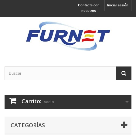
Contacte con
Iniciar sesión
nosotros
Carrito:
vacío
CATEGORÍAS