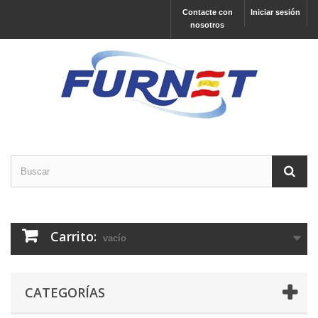
Contacte con
Iniciar sesión
nosotros
Carrito:
vacío
CATEGORÍAS