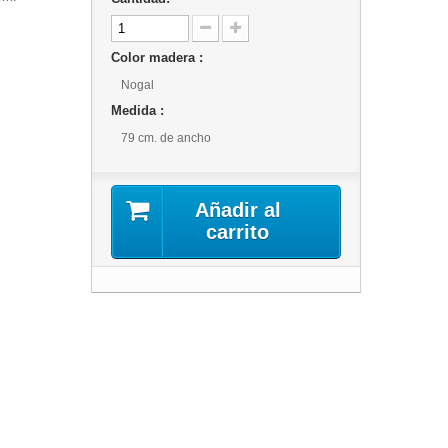
Color madera :
Nogal
Medida :
79 cm. de ancho
Añadir al
carrito