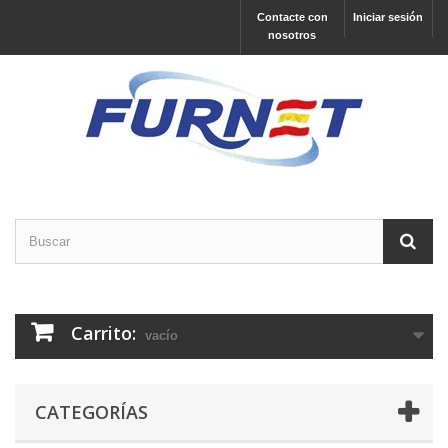
Contacte con
Iniciar sesión
nosotros
Carrito:
vacío
CATEGORÍAS