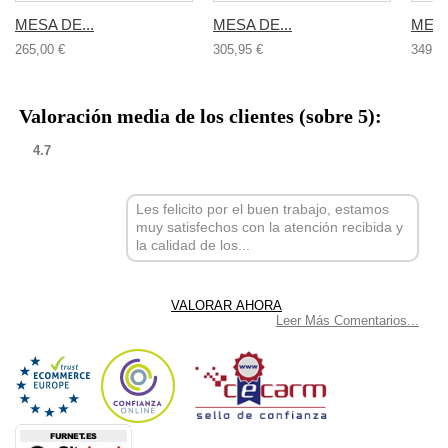
MESA DE...
MESA DE...
MESA
265,00 €
305,95 €
349,9
Valoración media de los clientes (sobre 5):
4.7
Les felicito por el buen trabajo, estamos
muy satisfechos con la atención recibida y
la calidad de los...
Leer Más Comentarios...