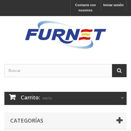
Contacte con
Iniciar sesión
nosotros
Carrito:
vacío
CATEGORÍAS