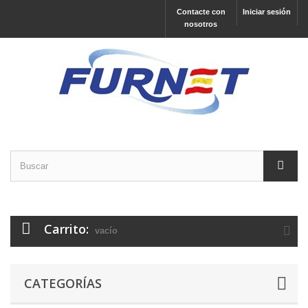
Contacte con
Iniciar sesión
nosotros
Carrito:
vacío
CATEGORÍAS