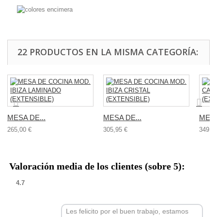
22 PRODUCTOS EN LA MISMA CATEGORÍA:
MESA DE...
MESA DE...
MESA
265,00 €
305,95 €
349,9
Valoración media de los clientes (sobre 5):
4.7
Les felicito por el buen trabajo, estamos