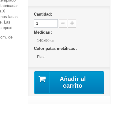
 templado
 fabricadas
a X
Cantidad:
amos lacas
e. Las
a epoxi.
Medidas :
 cm. de
140x90 cm.
Color patas metálicas :
Plata
Añadir al
carrito