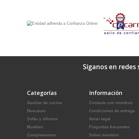
Síganos en redes s
Categorías
Información
Auxiliar de cocina
Contacte con nosotros
Descanso
Condiciones de entrega
Sofás y sillones
Aviso legal
Muebles
Preguntas frecuentes
Complementos
Sobre nosotros