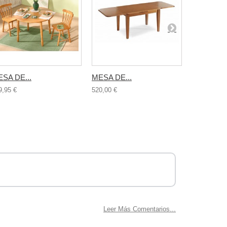
SA DE...
MESA DE...
MESA DE.
9,95 €
520,00 €
679,95 €
.
Leer Más Comentarios...