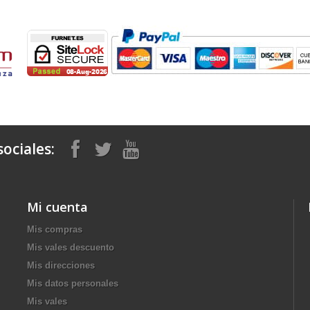
ociales:
Mi cuenta
Mis compras
Mis vales descuento
Mis direcciones
Mis datos personales
Mis vales