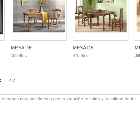
MESA DE...
MESA DE...
ME
199,95 €
475,95 €
38
):
4.7
o, estamos muy satisfechos con la atención recibida y la calidad de los..