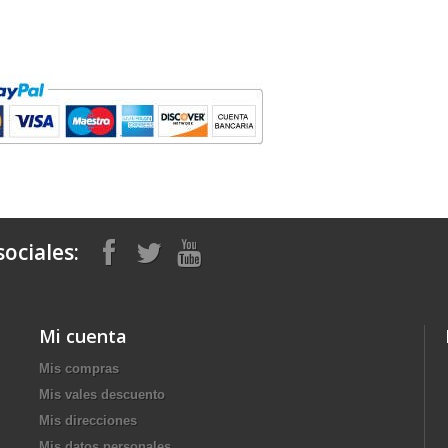
ociales:
Mi cuenta
Mis compras
Mis vales descuento
Mis direcciones
Mis datos personales