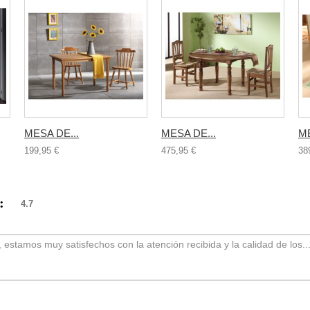
MESA DE...
MESA DE...
ME
199,95 €
475,95 €
38
):
4.7
o, estamos muy satisfechos con la atención recibida y la calidad de los..