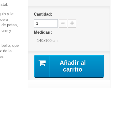
stal.
ulo y le
Cantidad:
acero
a de patas,
 unir y
Medidas :
140x100 cm.
 bello, que
z de la
tes
Añadir al
carrito