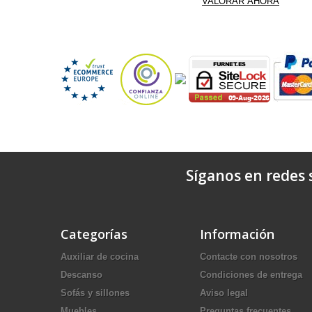
Síganos en redes s
Categorías
Información
Auxiliar de cocina
Contacte con nosotros
Descanso
Condiciones de entrega
Sofás y sillones
Aviso legal
Muebles
Preguntas frecuentes