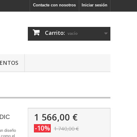
Contacte con nosotros
Iniciar sesión
Carrito:
vacío
ENTOS
1 566,00 €
DIC
-10%
1 740,00 €
un diseño
s como el