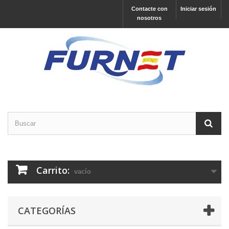
Contacte con
Iniciar sesión
nosotros
Carrito:
vacío
CATEGORÍAS