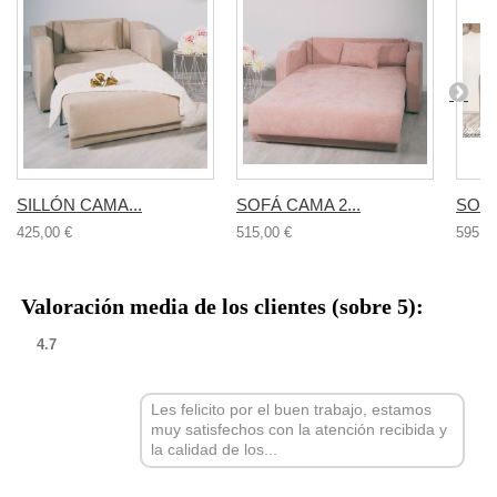
SILLÓN CAMA...
SOFÁ CAMA 2...
SOFÁ
425,00 €
515,00 €
595,0
Valoración media de los clientes (sobre 5):
4.7
Les felicito por el buen trabajo, estamos
muy satisfechos con la atención recibida y
la calidad de los...