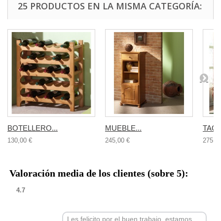
25 PRODUCTOS EN LA MISMA CATEGORÍA:
BOTELLERO...
MUEBLE...
TAQU
130,00 €
245,00 €
275,0
Valoración media de los clientes (sobre 5):
4.7
Les felicito por el buen trabajo, estamos