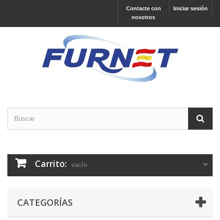
Contacte con
Iniciar sesión
nosotros
Carrito:
vacío
CATEGORÍAS