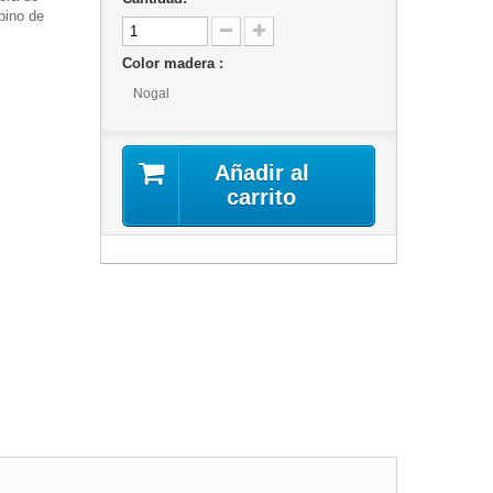
pino de
Color madera :
Nogal
Añadir al
carrito