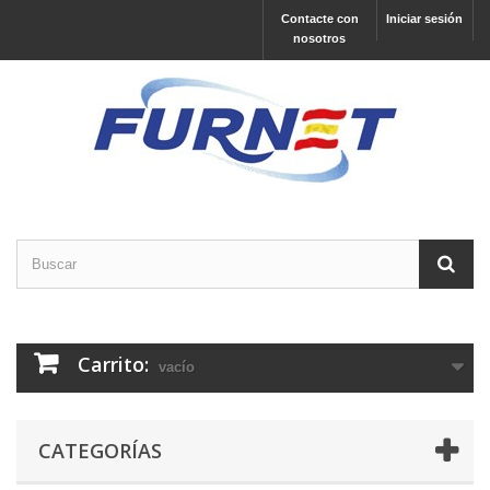
Contacte con
Iniciar sesión
nosotros
Carrito:
vacío
CATEGORÍAS