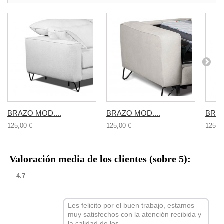
BRAZO MOD....
BRAZO MOD....
BRAZ
125,00 €
125,00 €
125,0
Valoración media de los clientes (sobre 5):
4.7
Les felicito por el buen trabajo, estamos
muy satisfechos con la atención recibida y
la calidad de los...