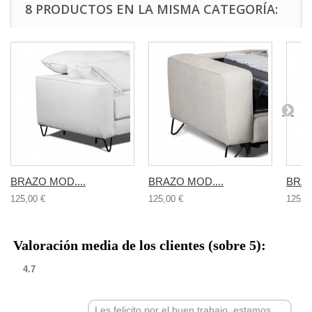
8 PRODUCTOS EN LA MISMA CATEGORÍA:
BRAZO MOD....
BRAZO MOD....
BRAZ
125,00 €
125,00 €
125,0
Valoración media de los clientes (sobre 5):
4.7
Les felicito por el buen trabajo, estamos