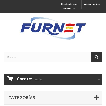
Contacte con
Iniciar sesión
nosotros
Carrito:
vacío
CATEGORÍAS