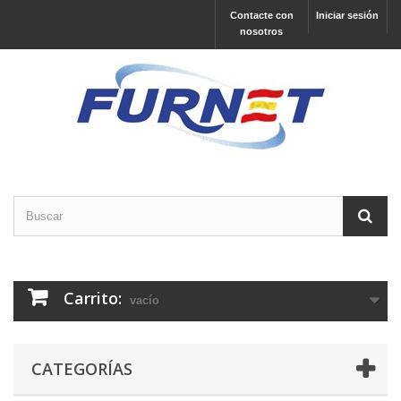
Contacte con
Iniciar sesión
nosotros
Carrito:
vacío
CATEGORÍAS