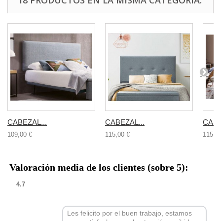
18 PRODUCTOS EN LA MISMA CATEGORÍA:
CABEZAL...
CABEZAL...
CABE
109,00 €
115,00 €
115,0
Valoración media de los clientes (sobre 5):
4.7
Les felicito por el buen trabajo, estamos