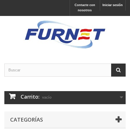
Contacte con
Iniciar sesión
nosotros
Carrito:
vacío
CATEGORÍAS