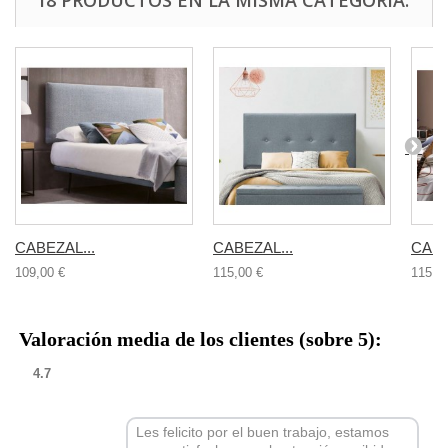
18 PRODUCTOS EN LA MISMA CATEGORÍA:
CABEZAL...
CABEZAL...
CABE
109,00 €
115,00 €
115,0
Valoración media de los clientes (sobre 5):
4.7
Les felicito por el buen trabajo, estamos