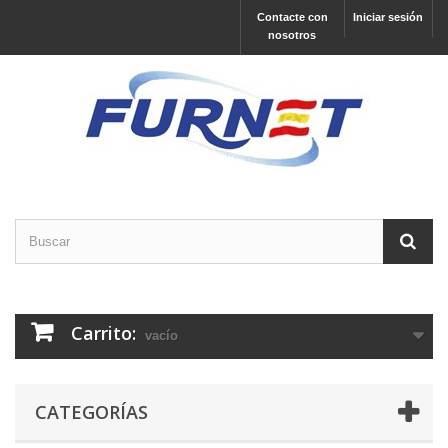
Contacte con
Iniciar sesión
nosotros
Carrito:
vacío
CATEGORÍAS