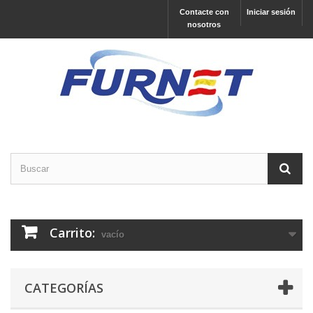
Contacte con
Iniciar sesión
nosotros
Carrito:
vacío
CATEGORÍAS