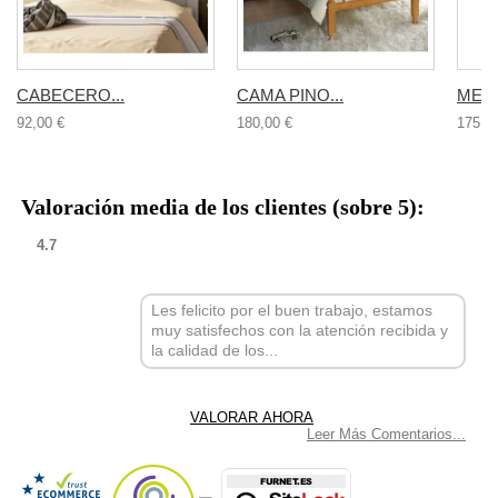
CABECERO...
CAMA PINO...
MESI
92,00 €
180,00 €
175,9
Valoración media de los clientes (sobre 5):
4.7
Les felicito por el buen trabajo, estamos
muy satisfechos con la atención recibida y
la calidad de los...
Leer Más Comentarios...