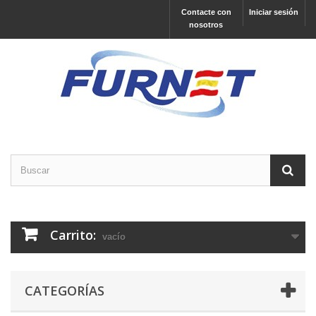
Contacte con
Iniciar sesión
nosotros
Carrito:
vacío
CATEGORÍAS