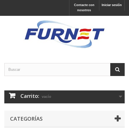
Contacte con
Iniciar sesión
nosotros
Carrito:
vacío
CATEGORÍAS