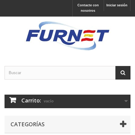
Contacte con
Iniciar sesión
nosotros
Carrito:
vacío
CATEGORÍAS