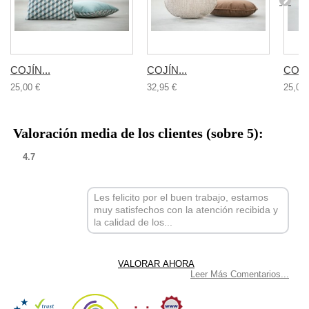
COJÍN...
COJÍN...
COJÍN
25,00 €
32,95 €
25,00 
Valoración media de los clientes (sobre 5):
4.7
Les felicito por el buen trabajo, estamos
muy satisfechos con la atención recibida y
la calidad de los...
Leer Más Comentarios...