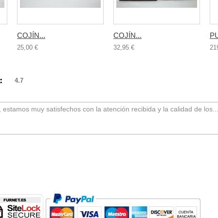
COJÍN...
COJÍN...
PU
25,00 €
32,95 €
21
):
4.7
o, estamos muy satisfechos con la atención recibida y la calidad de los..