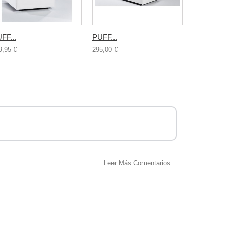
FF...
PUFF...
RUEDAS..
9,95 €
295,00 €
69,95 €
.
Leer Más Comentarios...