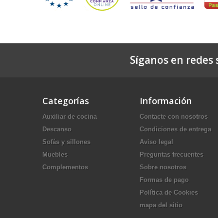
Síganos en redes s
Categorías
Información
Auxiliar de cocina
Contacte con nosotros
Descanso
Condiciones de entrega
Sofás y sillones
Aviso legal
Muebles
Preguntas frecuentes
Complementos
Sobre nosotros
Formas de pago
Política de Cookies
mapa del sitio