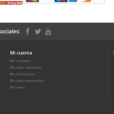
ociales:
Mi cuenta
Mis compras
Mis vales descuento
Mis direcciones
Mis datos personales
Mis vales