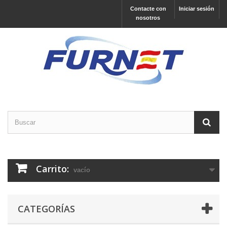
Contacte con
Iniciar sesión
nosotros
Carrito:
vacío
CATEGORÍAS